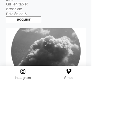
GIF en tablet
27x27 cm
Edición de 5
adquirir
Instagram
Vimeo
CDMX-CJ 3
de la serie 'Estudios de precipitación'
Alexandra Germán
2017
GIF en tablet
27x27 cm
Edición de 5
adquirir